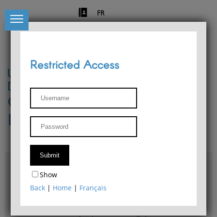
FR
Restricted Access
University of Liège
Départment of Philosophy
Center for Phenomenological
Research
Access & maps
Show
Philosophy Department Library
Back
|
Home
|
Français
Bulletin d'analyse phénoménologique