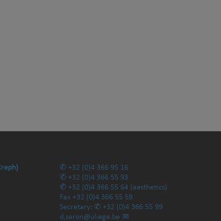
Creph)
+32 (0)4 366 95 16
+32 (0)4 366 55 93
+32 (0)4 366 55 64
(aesthetics)
Fax
+32 (0)4 366 55 59
Secretary:
+32 (0)4 366 55 99
d.seron@uliege.be