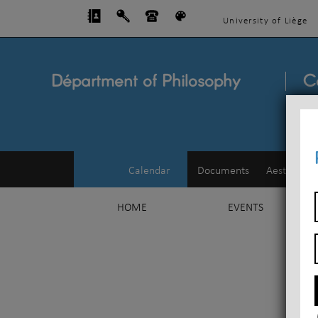
University of Liège
Départment of Philosophy
C
Calendar
Documents
Aesthetics
HOME
EVENTS