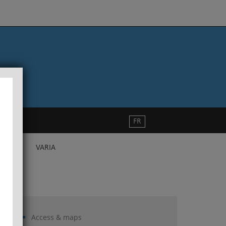
FR
VARIA
Access & maps