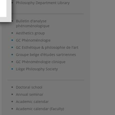
Philosophy Department Library
Bulletin d'analyse
phénoménologique
Aesthetics group
GC Phénoménologie
GC Esthétique & philosophie de l'art
Groupe belge d'études sartriennes
GC Phénoménologie clinique
Liège Philosophy Society
Doctoral school
Annual seminar
Academic calendar
Academic calendar (Faculty)