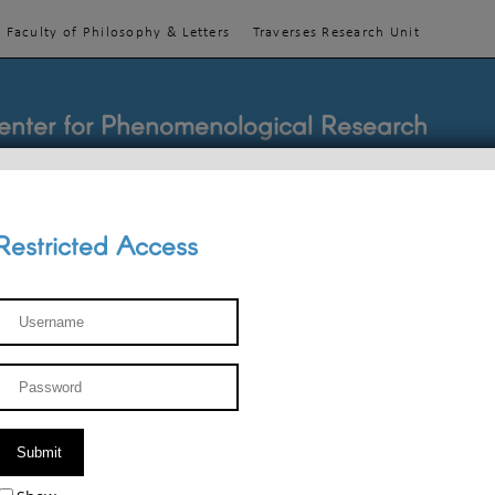
Faculty of Philosophy & Letters
Traverses Research Unit
enter for Phenomenological Research
Restricted Access
TEACHINGS
TEAM
PUBLICATIONS