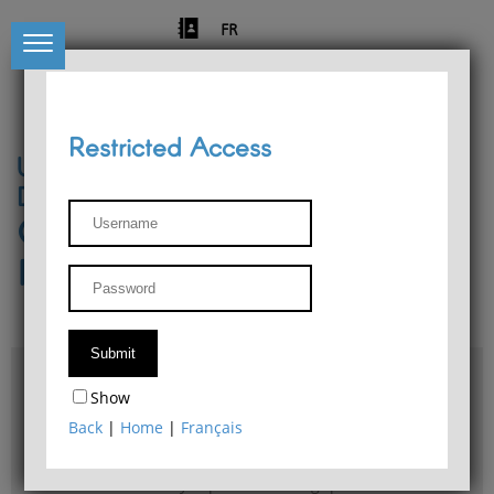
FR
Restricted Access
University of Liège
Départment of Philosophy
Center for Phenomenological
Research
Access & maps
Show
Philosophy Department Library
Back
|
Home
|
Français
Bulletin d'analyse phénoménologique