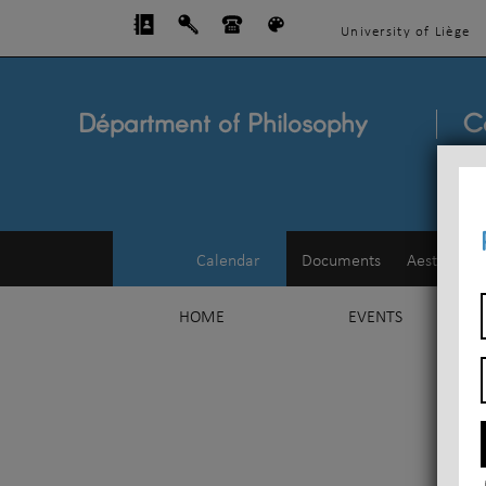
University of Liège
Départment of Philosophy
C
Calendar
Documents
Aesthetics
HOME
EVENTS