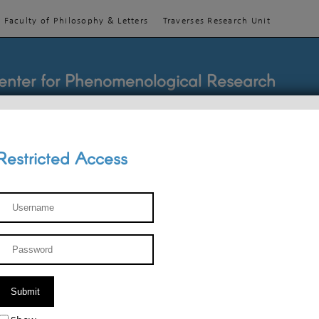
Faculty of Philosophy & Letters
Traverses Research Unit
enter for Phenomenological Research
Restricted Access
TEACHINGS
TEAM
PUBLICATIONS