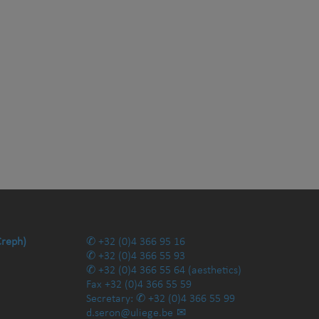
Creph)
+32 (0)4 366 95 16
+32 (0)4 366 55 93
+32 (0)4 366 55 64
(aesthetics)
Fax
+32 (0)4 366 55 59
Secretary:
+32 (0)4 366 55 99
d.seron@uliege.be