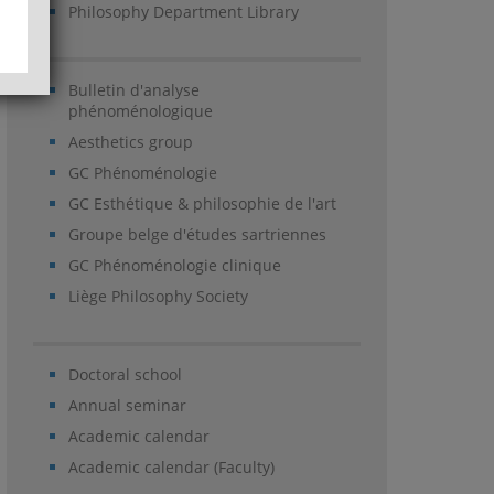
Philosophy Department Library
Bulletin d'analyse
phénoménologique
Aesthetics group
GC Phénoménologie
GC Esthétique & philosophie de l'art
Groupe belge d'études sartriennes
GC Phénoménologie clinique
Liège Philosophy Society
Doctoral school
Annual seminar
Academic calendar
Academic calendar (Faculty)