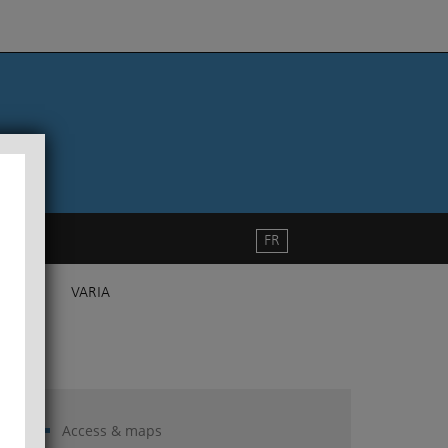
FR
VARIA
Access & maps