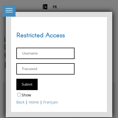
FR
Restricted Access
University of Liège
Départment of Philosophy
Center for Phenomenological
Research
Access & maps
Show
Philosophy Department Library
Back
|
Home
|
Français
Bulletin d'analyse phénoménologique