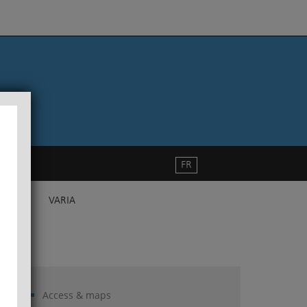
FR
VARIA
Access & maps