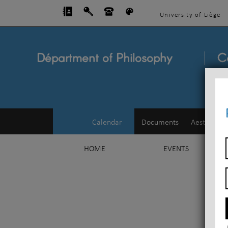
University of Liège
Départment of Philosophy
C
Calendar
Documents
Aesthetics
HOME
EVENTS