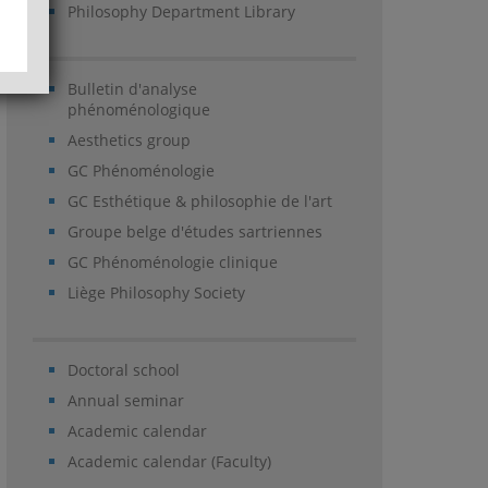
Philosophy Department Library
Bulletin d'analyse
phénoménologique
Aesthetics group
GC Phénoménologie
GC Esthétique & philosophie de l'art
Groupe belge d'études sartriennes
GC Phénoménologie clinique
Liège Philosophy Society
Doctoral school
Annual seminar
Academic calendar
Academic calendar (Faculty)