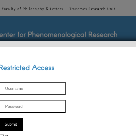
Faculty of Philosophy & Letters
Traverses Research Unit
enter for Phenomenological Research
Restricted Access
TEACHINGS
TEAM
PUBLICATIONS