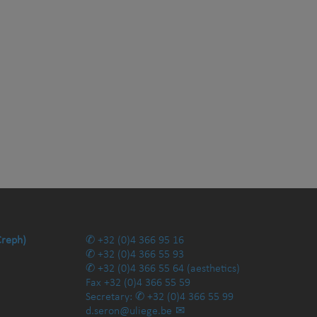
Creph)
+32 (0)4 366 95 16
+32 (0)4 366 55 93
+32 (0)4 366 55 64
(aesthetics)
Fax
+32 (0)4 366 55 59
Secretary:
+32 (0)4 366 55 99
d.seron@uliege.be