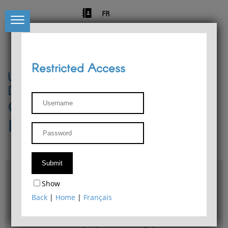
FR
Restricted Access
University of Liège
Départment of Philosophy
Center for Phenomenological
Research
Access & maps
Show
Philosophy Department Library
Back
|
Home
|
Français
Bulletin d'analyse phénoménologique