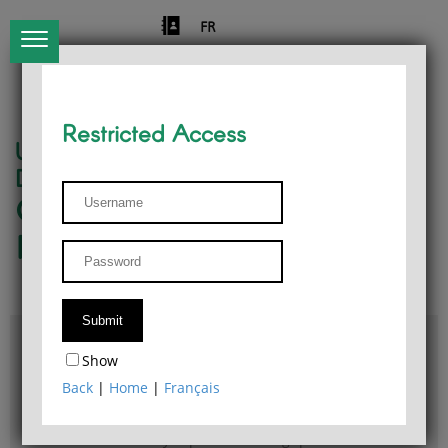
FR
Restricted Access
University of Liège
Départment of Philosophy
Center for Phenomenological
Research
Access & maps
Show
Philosophy Department Library
Back
|
Home
|
Français
Bulletin d'analyse phénoménologique