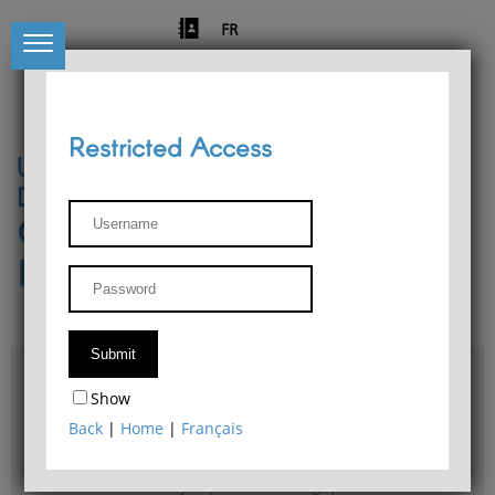
FR
Restricted Access
University of Liège
Départment of Philosophy
Center for Phenomenological
Research
Access & maps
Show
Philosophy Department Library
Back
|
Home
|
Français
Bulletin d'analyse phénoménologique