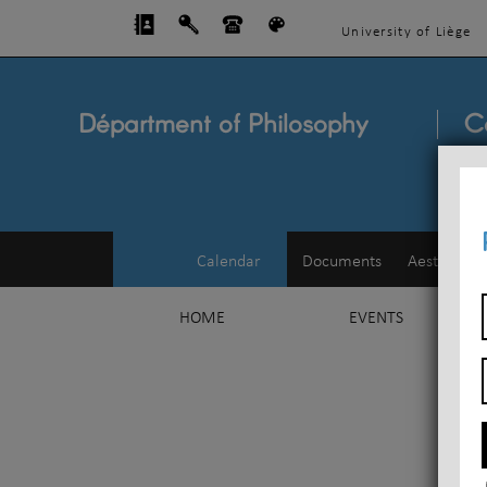
University of Liège
Départment of Philosophy
C
Calendar
Documents
Aesthetics
HOME
EVENTS