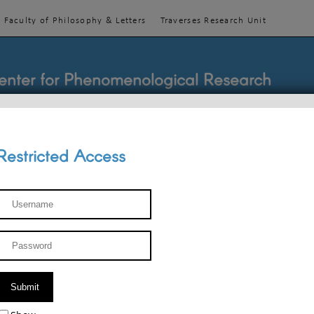
Faculty of Philosophy & Letters
Traverses Research Unit
enter for Phenomenological Research
Restricted Access
TEACHINGS
TEAM
PUBLICATIONS