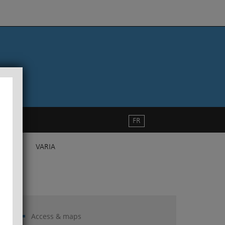
FR
VARIA
Access & maps