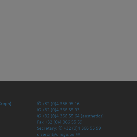
Creph)
+32 (0)4 366 95 16
+32 (0)4 366 55 93
+32 (0)4 366 55 64
(aesthetics)
Fax
+32 (0)4 366 55 59
Secretary:
+32 (0)4 366 55 99
d.seron@uliege.be