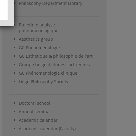
Philosophy Department Library
Bulletin d'analyse
phénoménologique
Aesthetics group
GC Phénoménologie
GC Esthétique & philosophie de l'art
Groupe belge d'études sartriennes
GC Phénoménologie clinique
Liège Philosophy Society
Doctoral school
Annual seminar
Academic calendar
Academic calendar (Faculty)