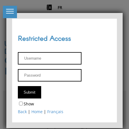
FR
Restricted Access
University of Liège
Départment of Philosophy
Center for Phenomenological
Research
Access & maps
Show
Philosophy Department Library
Back
|
Home
|
Français
Bulletin d'analyse phénoménologique