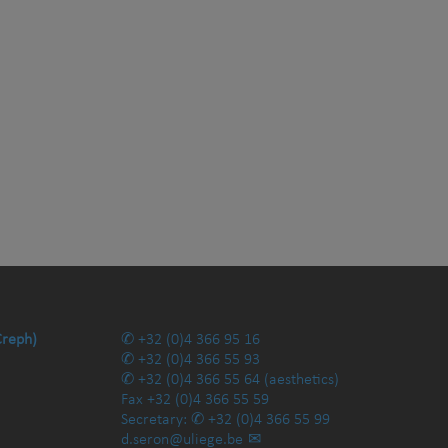
Creph)
+32 (0)4 366 95 16
+32 (0)4 366 55 93
+32 (0)4 366 55 64
(aesthetics)
Fax
+32 (0)4 366 55 59
Secretary:
+32 (0)4 366 55 99
d.seron@uliege.be