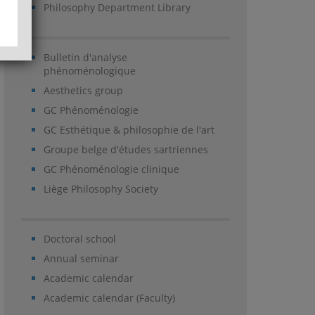
Philosophy Department Library
Bulletin d'analyse
phénoménologique
Aesthetics group
GC Phénoménologie
GC Esthétique & philosophie de l'art
Groupe belge d'études sartriennes
GC Phénoménologie clinique
Liège Philosophy Society
Doctoral school
Annual seminar
Academic calendar
Academic calendar (Faculty)