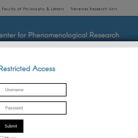
Faculty of Philosophy & Letters
Traverses Research Unit
enter for Phenomenological Research
Restricted Access
TEACHINGS
TEAM
PUBLICATIONS