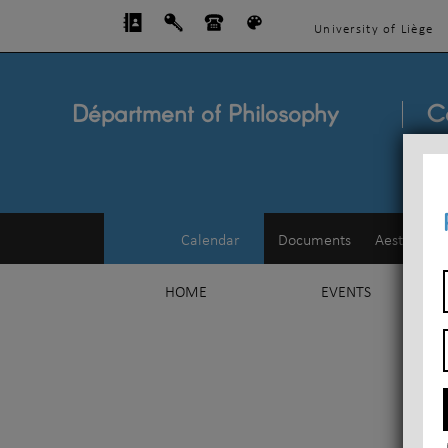
University of Liège
Départment of Philosophy
C
Calendar
Documents
Aesthetics
HOME
EVENTS