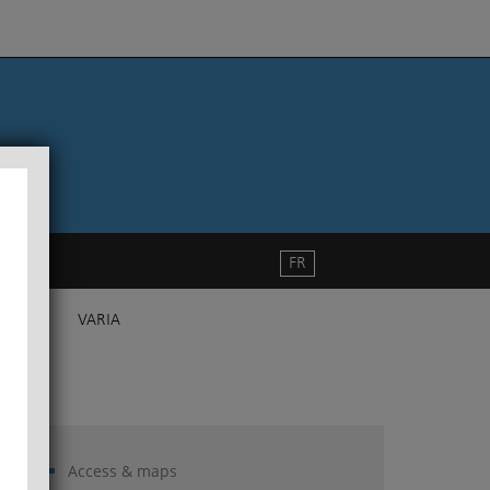
FR
VARIA
Access & maps