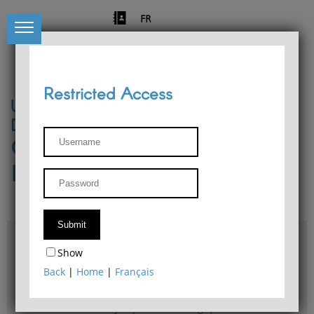
FR
Restricted Access
University of Liège
Départment of Philosophy
Center for Phenomenological
Research
Access & maps
Show
Philosophy Department Library
Back
|
Home
|
Français
Bulletin d'analyse phénoménologique