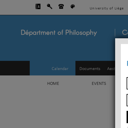
University of Liège
Départment of Philosophy
C
Calendar
Documents
Aesthetics
HOME
EVENTS