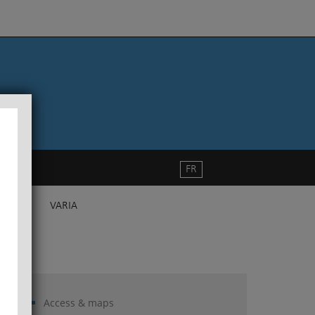
FR
VARIA
Access & maps