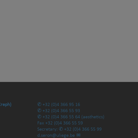
Creph)
+32 (0)4 366 95 16
+32 (0)4 366 55 93
+32 (0)4 366 55 64
(aesthetics)
Fax
+32 (0)4 366 55 59
Secretary:
+32 (0)4 366 55 99
d.seron@uliege.be