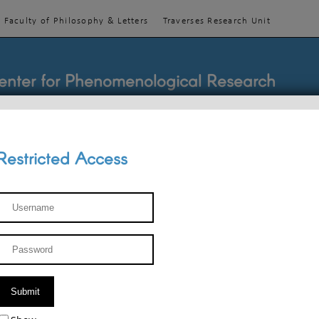
Faculty of Philosophy & Letters
Traverses Research Unit
enter for Phenomenological Research
Restricted Access
TEACHINGS
TEAM
PUBLICATIONS