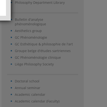
Philosophy Department Library
Bulletin d'analyse
phénoménologique
Aesthetics group
GC Phénoménologie
GC Esthétique & philosophie de l'art
Groupe belge d'études sartriennes
GC Phénoménologie clinique
Liège Philosophy Society
Doctoral school
Annual seminar
Academic calendar
Academic calendar (Faculty)