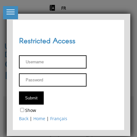
FR
Restricted Access
University of Liège
Départment of Philosophy
Center for Phenomenological
Research
Access & maps
Show
Philosophy Department Library
Back
|
Home
|
Français
Bulletin d'analyse phénoménologique