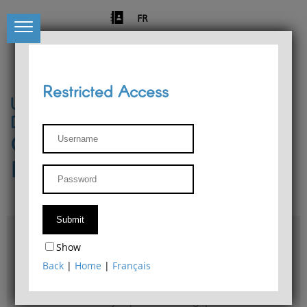
FR
Restricted Access
University of Liège
Départment of Philosophy
Center for Phenomenological
Research
Access & maps
Show
Philosophy Department Library
Back
|
Home
|
Français
Bulletin d'analyse phénoménologique