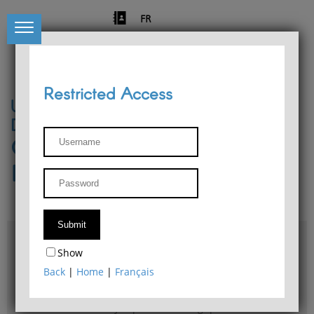
FR
Restricted Access
University of Liège
Départment of Philosophy
Center for Phenomenological
Research
Access & maps
Show
Philosophy Department Library
Back
|
Home
|
Français
Bulletin d'analyse phénoménologique