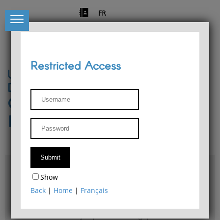
FR
Restricted Access
University of Liège
Départment of Philosophy
Center for Phenomenological
Research
Access & maps
Show
Philosophy Department Library
Back
|
Home
|
Français
Bulletin d'analyse phénoménologique