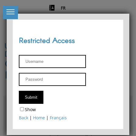
FR
Restricted Access
University of Liège
Départment of Philosophy
Center for Phenomenological
Research
Access & maps
Show
Philosophy Department Library
Back
|
Home
|
Français
Bulletin d'analyse phénoménologique