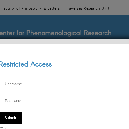
Faculty of Philosophy & Letters
Traverses Research Unit
enter for Phenomenological Research
Restricted Access
TEACHINGS
TEAM
PUBLICATIONS