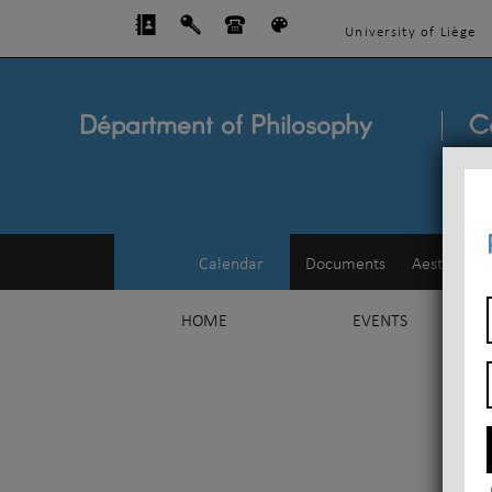
University of Liège
Départment of Philosophy
C
Calendar
Documents
Aesthetics
HOME
EVENTS