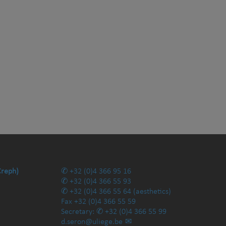
Creph)
+32 (0)4 366 95 16
+32 (0)4 366 55 93
+32 (0)4 366 55 64
(aesthetics)
Fax
+32 (0)4 366 55 59
Secretary:
+32 (0)4 366 55 99
d.seron@uliege.be