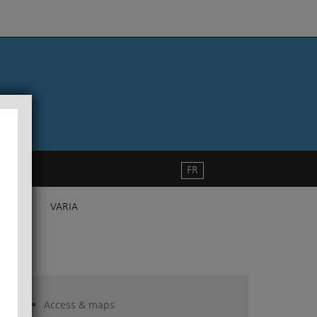
FR
VARIA
Access & maps