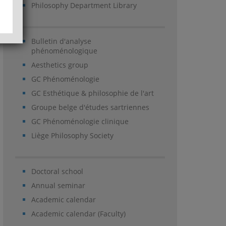
Philosophy Department Library
Bulletin d'analyse
phénoménologique
Aesthetics group
GC Phénoménologie
GC Esthétique & philosophie de l'art
Groupe belge d'études sartriennes
GC Phénoménologie clinique
Liège Philosophy Society
Doctoral school
Annual seminar
Academic calendar
Academic calendar (Faculty)