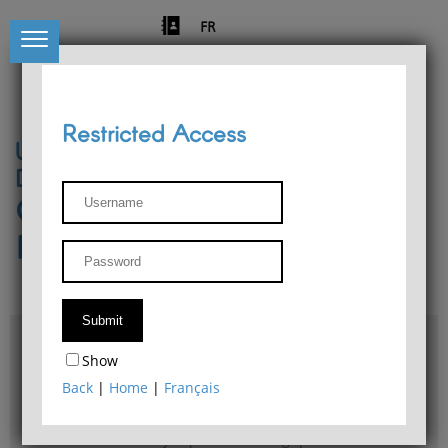
FR
Restricted Access
University of Liège
Départment of Philosophy
Center for Phenomenological
Research
Access & maps
Show
Philosophy Department Library
Back
|
Home
|
Français
Bulletin d'analyse phénoménologique