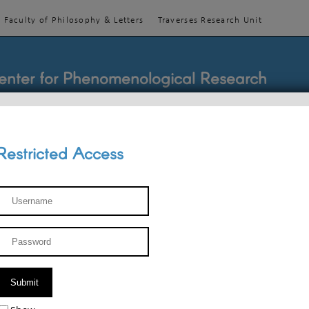
Faculty of Philosophy & Letters
Traverses Research Unit
enter for Phenomenological Research
Restricted Access
TEACHINGS
TEAM
PUBLICATIONS