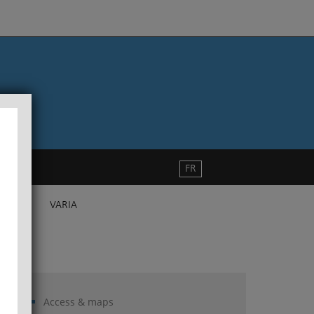
FR
VARIA
Access & maps