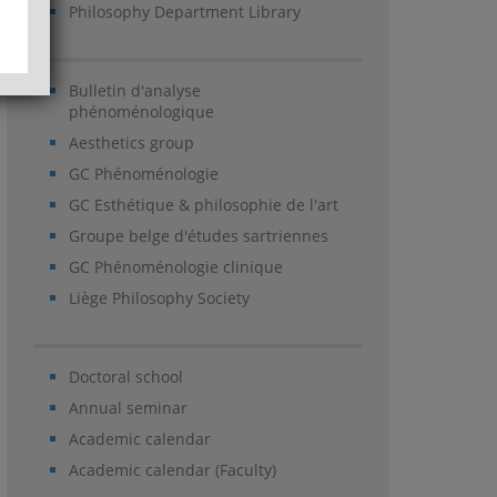
Philosophy Department Library
Bulletin d'analyse
phénoménologique
Aesthetics group
GC Phénoménologie
GC Esthétique & philosophie de l'art
Groupe belge d'études sartriennes
GC Phénoménologie clinique
Liège Philosophy Society
Doctoral school
Annual seminar
Academic calendar
Academic calendar (Faculty)