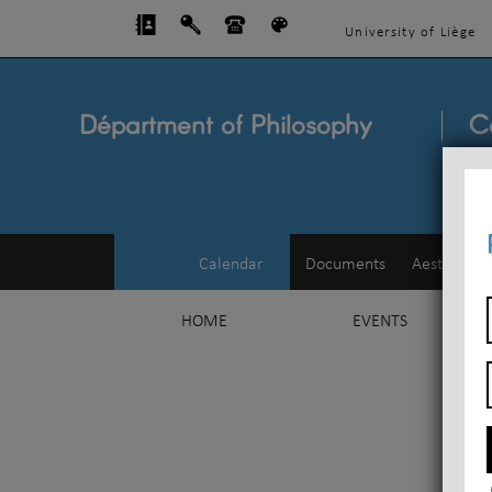
University of Liège
Départment of Philosophy
C
Calendar
Documents
Aesthetics
HOME
EVENTS