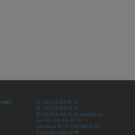
Creph)
+32 (0)4 366 95 16
+32 (0)4 366 55 93
+32 (0)4 366 55 64
(aesthetics)
Fax
+32 (0)4 366 55 59
Secretary:
+32 (0)4 366 55 99
d.seron@uliege.be