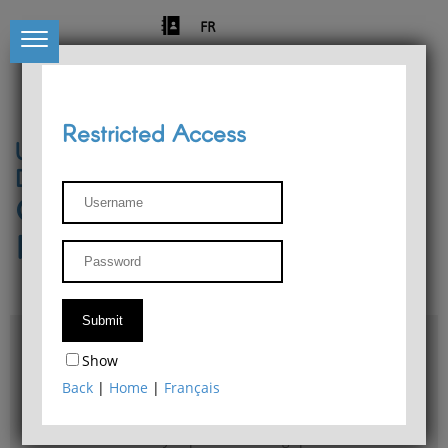
FR
Restricted Access
University of Liège
Départment of Philosophy
Center for Phenomenological
Research
Access & maps
Show
Philosophy Department Library
Back
|
Home
|
Français
Bulletin d'analyse phénoménologique