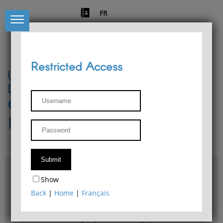
FR
Restricted Access
University of Liège
Départment of Philosophy
Center for Phenomenological
Research
Access & maps
Show
Philosophy Department Library
Back
|
Home
|
Français
Bulletin d'analyse phénoménologique