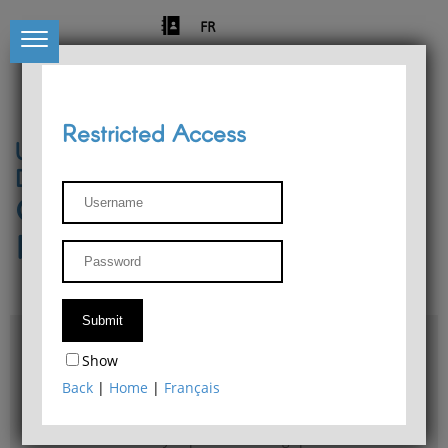
FR
Restricted Access
University of Liège
Départment of Philosophy
Center for Phenomenological
Research
Access & maps
Show
Philosophy Department Library
Back
|
Home
|
Français
Bulletin d'analyse phénoménologique