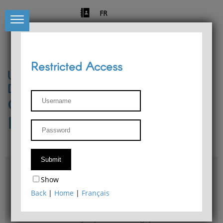
FR
Restricted Access
University of Liège
Départment of Philosophy
Center for Phenomenological
Research
Access & maps
Show
Philosophy Department Library
Back
|
Home
|
Français
Bulletin d'analyse phénoménologique