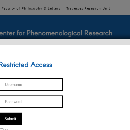
Faculty of Philosophy & Letters
Traverses Research Unit
enter for Phenomenological Research
Restricted Access
TEACHINGS
TEAM
PUBLICATIONS