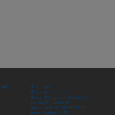
Creph)
+32 (0)4 366 95 16
+32 (0)4 366 55 93
+32 (0)4 366 55 64
(aesthetics)
Fax
+32 (0)4 366 55 59
Secretary:
+32 (0)4 366 55 99
d.seron@uliege.be