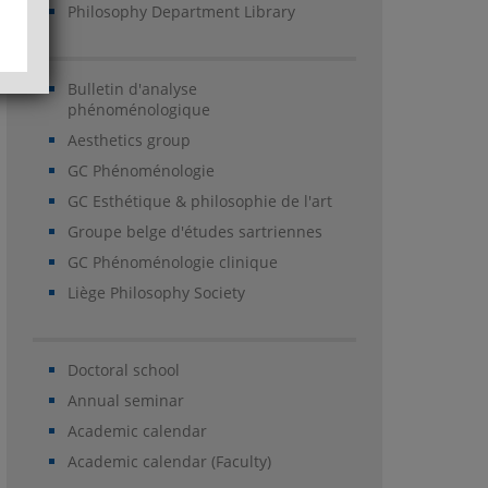
Philosophy Department Library
Bulletin d'analyse
phénoménologique
Aesthetics group
GC Phénoménologie
GC Esthétique & philosophie de l'art
Groupe belge d'études sartriennes
GC Phénoménologie clinique
Liège Philosophy Society
Doctoral school
Annual seminar
Academic calendar
Academic calendar (Faculty)