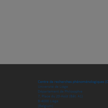
Centre de recherches phénoménologiques (
Université de Liège
Département de Philosophie
7, Place du 20-Août (Bât. A1)
B-4000 Liège
(Belgium)