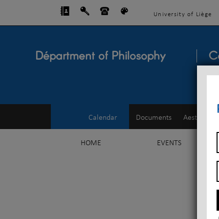
University of Liège
Départment of Philosophy
C
Calendar
Documents
Aesthetics
HOME
EVENTS