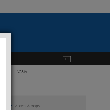
FR
VARIA
Access & maps