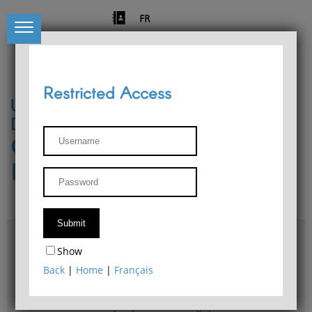
FR
Restricted Access
University of Liège
Départment of Philosophy
Center for Phenomenological
Research
Access & maps
Show
Philosophy Department Library
Back
|
Home
|
Français
Bulletin d'analyse phénoménologique