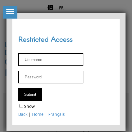
FR
Restricted Access
University of Liège
Départment of Philosophy
Center for Phenomenological
Research
Access & maps
Show
Philosophy Department Library
Back
|
Home
|
Français
Bulletin d'analyse phénoménologique