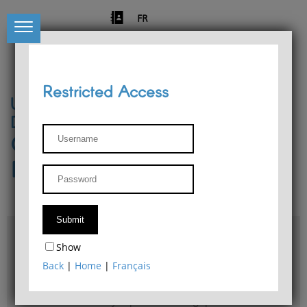
FR
Restricted Access
University of Liège
Départment of Philosophy
Center for Phenomenological
Research
Access & maps
Show
Philosophy Department Library
Back
|
Home
|
Français
Bulletin d'analyse phénoménologique