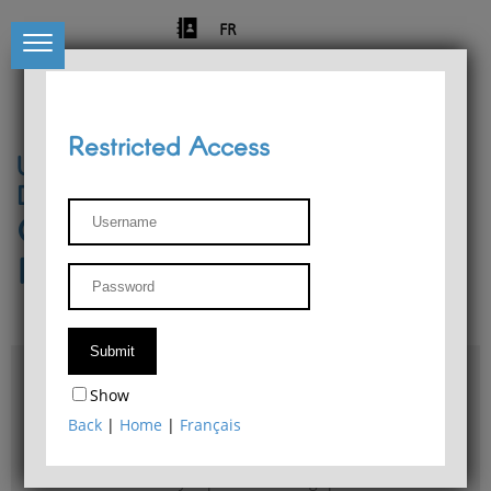
FR
Restricted Access
University of Liège
Départment of Philosophy
Center for Phenomenological
Research
Access & maps
Show
Philosophy Department Library
Back
|
Home
|
Français
Bulletin d'analyse phénoménologique