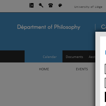
University of Liège
Départment of Philosophy
C
Calendar
Documents
Aesthetics
HOME
EVENTS