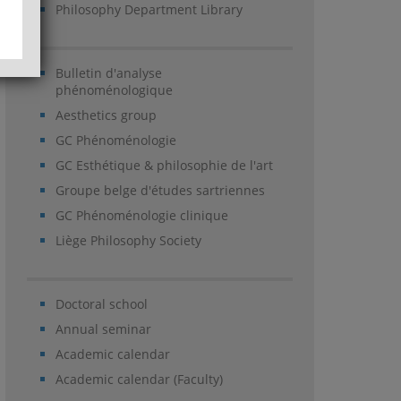
Philosophy Department Library
Bulletin d'analyse
phénoménologique
Aesthetics group
GC Phénoménologie
GC Esthétique & philosophie de l'art
Groupe belge d'études sartriennes
GC Phénoménologie clinique
Liège Philosophy Society
Doctoral school
Annual seminar
Academic calendar
Academic calendar (Faculty)