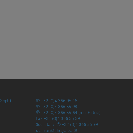
Creph)
+32 (0)4 366 95 16
+32 (0)4 366 55 93
+32 (0)4 366 55 64
(aesthetics)
Fax
+32 (0)4 366 55 59
Secretary:
+32 (0)4 366 55 99
d.seron@uliege.be