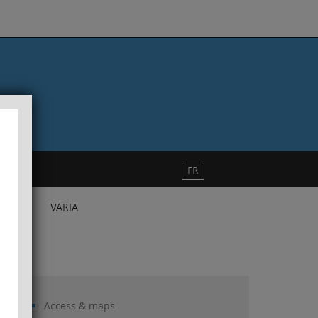
FR
VARIA
Access & maps