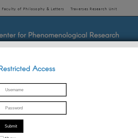
Faculty of Philosophy & Letters
Traverses Research Unit
enter for Phenomenological Research
Restricted Access
TEACHINGS
TEAM
PUBLICATIONS