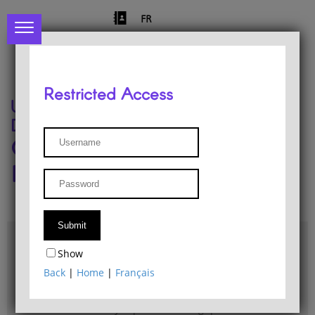
FR
Restricted Access
University of Liège
Départment of Philosophy
Center for Phenomenological
Research
Access & maps
Show
Philosophy Department Library
Back
|
Home
|
Français
Bulletin d'analyse phénoménologique