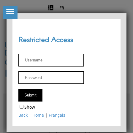
FR
Restricted Access
University of Liège
Départment of Philosophy
Center for Phenomenological
Research
Access & maps
Show
Philosophy Department Library
Back
|
Home
|
Français
Bulletin d'analyse phénoménologique