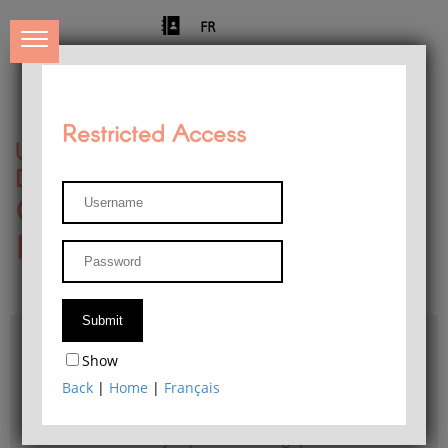
FR
Restricted Access
University of Liège
Départment of Philosophy
Center for Phenomenological
Research
Access & maps
Show
Philosophy Department Library
Back
|
Home
|
Français
Bulletin d'analyse phénoménologique