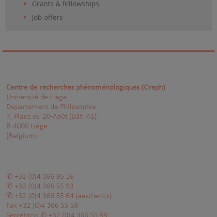
Grants & fellowships
Job offers
Centre de recherches phénoménologiques (Creph)
Université de Liège
Département de Philosophie
7, Place du 20-Août (Bât. A1)
B-4000 Liège
(Belgium)
+32 (0)4 366 95 16
+32 (0)4 366 55 93
+32 (0)4 366 55 64
(aesthetics)
Fax
+32 (0)4 366 55 59
Secretary:
+32 (0)4 366 55 99