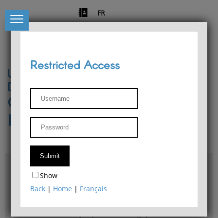
FR
Restricted Access
University of Liège
Départment of Philosophy
Center for Phenomenological
Research
Access & maps
Show
Philosophy Department Library
Back
|
Home
|
Français
Bulletin d'analyse phénoménologique