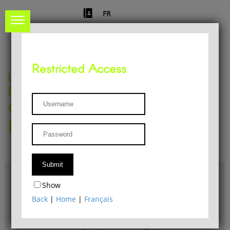
FR
Restricted Access
University of Liège
Départment of Philosophy
Center for Phenomenological
Research
Access & maps
Show
Philosophy Department Library
Back
|
Home
|
Français
Bulletin d'analyse phénoménologique