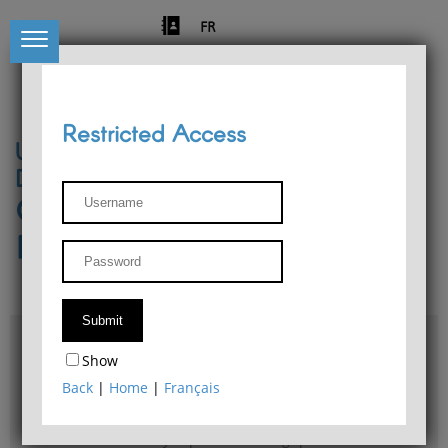
FR
Restricted Access
University of Liège
Départment of Philosophy
Center for Phenomenological
Research
Access & maps
Show
Philosophy Department Library
Back
|
Home
|
Français
Bulletin d'analyse phénoménologique