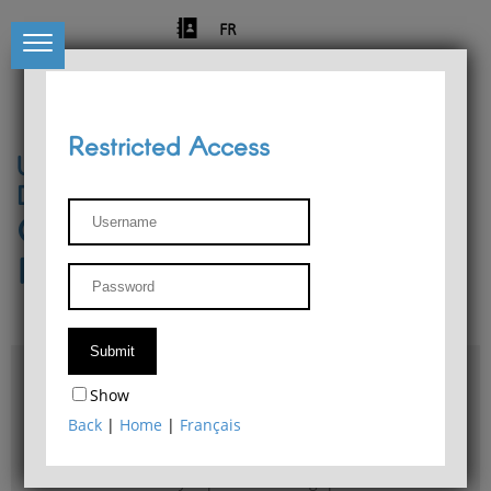
FR
Restricted Access
University of Liège
Départment of Philosophy
Center for Phenomenological
Research
Access & maps
Show
Philosophy Department Library
Back
|
Home
|
Français
Bulletin d'analyse phénoménologique