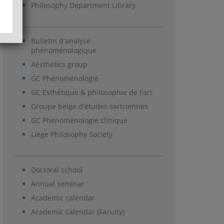
Philosophy Department Library
Bulletin d'analyse
phénoménologique
Aesthetics group
GC Phénoménologie
GC Esthétique & philosophie de l'art
Groupe belge d'études sartriennes
GC Phénoménologie clinique
Liège Philosophy Society
Doctoral school
Annual seminar
Academic calendar
Academic calendar (Faculty)