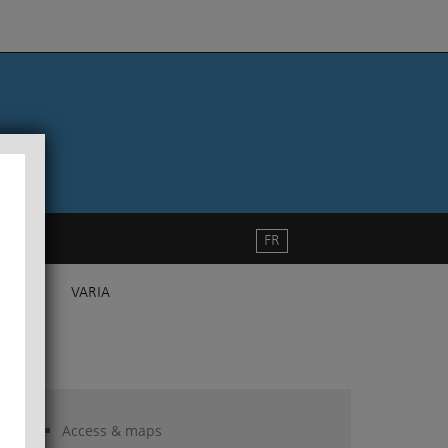
FR
VARIA
Access & maps