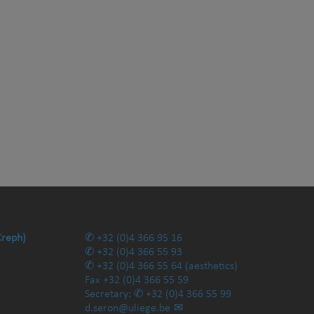
Creph)
+32 (0)4 366 95 16
+32 (0)4 366 55 93
+32 (0)4 366 55 64
(aesthetics)
Fax
+32 (0)4 366 55 59
Secretary:
+32 (0)4 366 55 99
d.seron@uliege.be