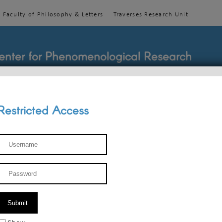
Faculty of Philosophy & Letters
Traverses Research Unit
enter for Phenomenological Research
Restricted Access
TEACHINGS
TEAM
PUBLICATIONS