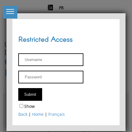
FR
Restricted Access
University of Liège
Départment of Philosophy
Center for Phenomenological
Research
Access & maps
Show
Philosophy Department Library
Back
|
Home
|
Français
Bulletin d'analyse phénoménologique