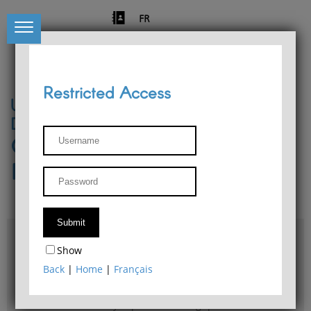
FR
Restricted Access
University of Liège
Départment of Philosophy
Center for Phenomenological
Research
Access & maps
Show
Philosophy Department Library
Back
|
Home
|
Français
Bulletin d'analyse phénoménologique