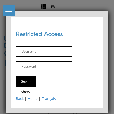
FR
Restricted Access
University of Liège
Départment of Philosophy
Center for Phenomenological
Research
Access & maps
Show
Philosophy Department Library
Back
|
Home
|
Français
Bulletin d'analyse phénoménologique