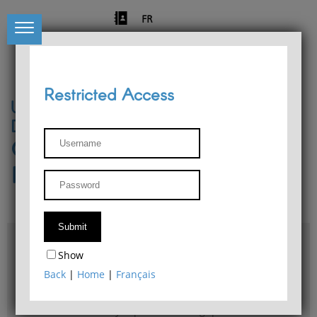
FR
Restricted Access
University of Liège
Départment of Philosophy
Center for Phenomenological
Research
Access & maps
Show
Philosophy Department Library
Back
|
Home
|
Français
Bulletin d'analyse phénoménologique