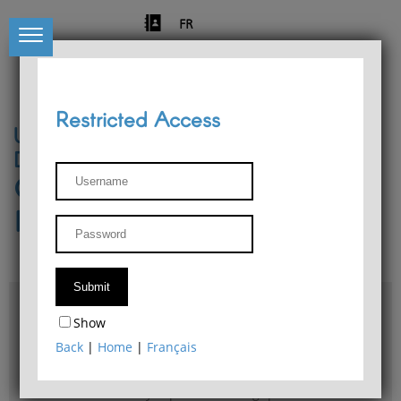
FR
Restricted Access
University of Liège
Départment of Philosophy
Center for Phenomenological
Research
Access & maps
Show
Philosophy Department Library
Back
|
Home
|
Français
Bulletin d'analyse phénoménologique