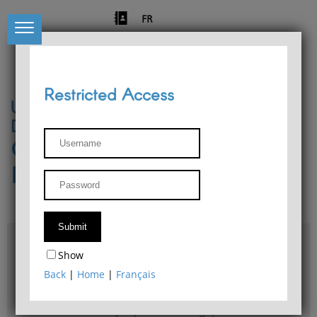
FR
Restricted Access
University of Liège
Départment of Philosophy
Center for Phenomenological
Research
Access & maps
Show
Philosophy Department Library
Back
|
Home
|
Français
Bulletin d'analyse phénoménologique