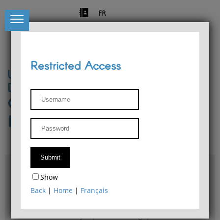
FR
Restricted Access
University of Liège
Départment of Philosophy
Center for Phenomenological
Research
Access & maps
Show
Philosophy Department Library
Back
|
Home
|
Français
Bulletin d'analyse phénoménologique