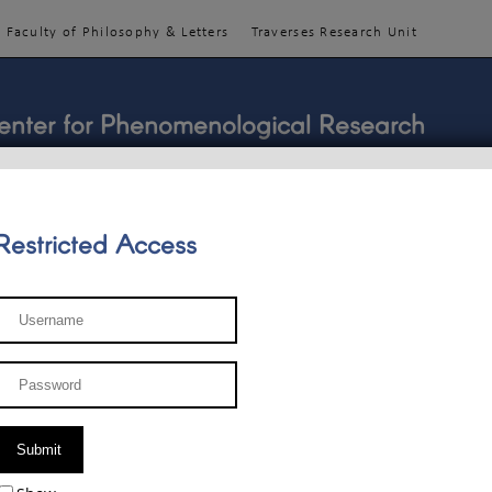
Faculty of Philosophy & Letters
Traverses Research Unit
enter for Phenomenological Research
Restricted Access
TEACHINGS
TEAM
PUBLICATIONS