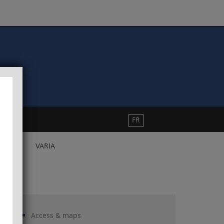
FR
VARIA
Access & maps