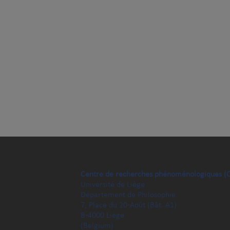
Centre de recherches phénoménologiques (
Université de Liège
Département de Philosophie
7, Place du 20-Août (Bât. A1)
B-4000 Liège
(Belgium)