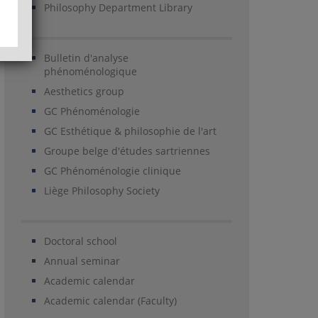
Philosophy Department Library
Bulletin d'analyse
phénoménologique
Aesthetics group
GC Phénoménologie
GC Esthétique & philosophie de l'art
Groupe belge d'études sartriennes
GC Phénoménologie clinique
Liège Philosophy Society
Doctoral school
Annual seminar
Academic calendar
Academic calendar (Faculty)