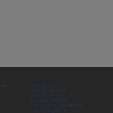
Creph)
+32 (0)4 366 95 16
+32 (0)4 366 55 93
+32 (0)4 366 55 64
(aesthetics)
Fax
+32 (0)4 366 55 59
Secretary:
+32 (0)4 366 55 99
d.seron@uliege.be