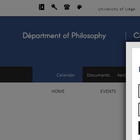
University of Liège
Départment of Philosophy
C
Calendar
Documents
Aesthetics
HOME
EVENTS