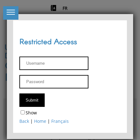
FR
Restricted Access
University of Liège
Départment of Philosophy
Center for Phenomenological
Research
Access & maps
Show
Philosophy Department Library
Back
|
Home
|
Français
Bulletin d'analyse phénoménologique