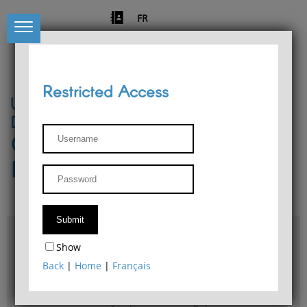
FR
Restricted Access
University of Liège
Départment of Philosophy
Center for Phenomenological
Research
Access & maps
Show
Philosophy Department Library
Back
|
Home
|
Français
Bulletin d'analyse phénoménologique